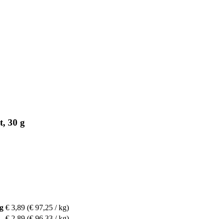
, 30 g
g
€ 3,89
(€ 97,25 / kg)
€ 2,89
(€ 96,33 / kg)