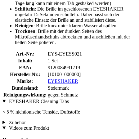
Tage lang kann mit einem Tab geshaked werden)
Schütteln
: Die Brille im geschlossenen EYESHAKER
ungefähr 15 Sekunden schütteln. Dabei passt sich der
elastische Einsatz der Brille an und stabilisiert diese.
Reinigen
: Brille kurz unter klarem Wasser abspülen.
Trocknen
: Brille mit der dunklen Seiten des
Mikrofaserhandschuhs abtrocknen und anschließen mit der
hellen Seite polieren.
Art.-Nr.:
EYS-EYESS021
Inhalt:
1 Set
EAN:
9120084991719
Hersteller-Nr.:
[101001000000]
Marke:
EYESHAKER
Bundesland:
Steiermark
Reinigungswirkung:
gegen Schmutz
EYESHAKER Cleaning Tabs
< 5 % nichtionische Tenside, Duftstoffe
Zubehör
Videos zum Produkt