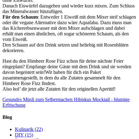
ohne Eiswürfel.
Danach Eiswürfel dazugeben und wieder kurz mixen. Zum Schluss
das Mineralwasser hinzufügen.
Für den Schaum
: Entweder 1 Eiweiß mit dem Mixer steif schlagen
oder die vegane Alternative dazu wäre Aquafaba. Dazu muss man
das Kichererbsenwasser mit dem Mixer aufschlagen und dabei
erhält man einen ähnlichen, oft sogar schöneren Schaum, als den
vom Eiweiß.
Den Schaum auf den Drink setzen und beliebig mit Rosenblüten
dekorieren.
Hast du den Himbeer Rose Fizz schon für deine nächste Feier
eingeplant? Empfange deine Gäste mit dem Drink und sie werden
davon begeistert sein!Wir haben für dich ein Paket
zusammengestellt, in dem du alle Zutaten gesammelt für den
Himbeer Rose Fizz findest.
Also hol’ dir jetzt alle Zutaten für den originellen Aperitif!
Gesundes Müsli zum Selbermachen
Hibiskus Mocktail - blumige
Erfrischung
Blog
Kulinarik
(22)
DIY
(15)