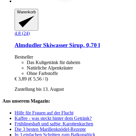
Warenkorb
4.8 (24)
Almdudler
Skiwasser Sirup, 0,70 l
Bestseller
Das Kultgetränk für daheim
Natürliche Alpenkräuter
Ohne Farbstoffe
€ 3,89
(€ 5,56 / l)
Zustellung bis 13. August
Aus unserem Magazin:
Hilfe für Frauen auf der Flucht
Kaffee - was steckt hinter dem Getränk?
Frühlingshaft und saftig: Karottenkuchen
Die 3 besten Marillenknödel-Rezepte
In 3 einfachen Schritten zum Balkonglück