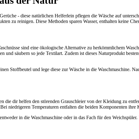
aus der Natur
erüche - diese natürlichen Helferlein pflegen die Wäsche auf untersc
dukten zu reinigen. Diese Methoden sparen Wasser, enthalten keine Che
schnüsse sind eine ökologische Alternative zu herkömmlichem Waschmi
und säubern so jede Textilart. Zudem ist dieses Naturprodukt bestens 
inen Stoffbeutel und lege diese zur Wäsche in die Waschmaschine. N
ialien die dir helfen den störenden Grauschleier von der Kleidung zu e
 Bei niedrigeren Temperaturen entfalten die beiden Komponenten ihre 
 entweder in die Waschmaschine oder in das Fach für den Weichspüler.