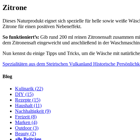
Zitrone
Dieses Naturprodukt eignet sich spezielle für helle sowie weiße Wäsch
Zitrone für einen positiven Nebeneffekt.
So funktioniert’s:
Gib rund 200 ml reinen Zitronensaft zusammen mi
dem Zitronensaft eingeweicht und anschließend in der Waschmaschi
Nun kennst du einige Tipps und Tricks, um die Wäsche mit natürlichen
Spezialitäten aus dem Steirischen Vulkanland
Historische Persönlichk
Blog
Kulinarik
(22)
DIY
(15)
Rezepte
(15)
Haushalt
(11)
Nachhaltigkeit
(9)
Freizeit
(8)
Marken
(4)
Outdoor
(3)
Beauty
(2)
alle Beiträge