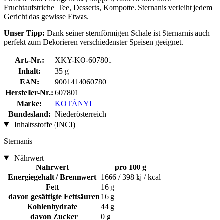
Fruchtaufstriche, Tee, Desserts, Kompotte. Sternanis verleiht jedem
Gericht das gewisse Etwas.
Unser Tipp:
Dank seiner sternförmigen Schale ist Sternarnis auch
perfekt zum Dekorieren verschiedenster Speisen geeignet.
Art.-Nr.:
XKY-KO-607801
Inhalt:
35 g
EAN:
9001414060780
Hersteller-Nr.:
607801
Marke:
KOTÁNYI
Bundesland:
Niederösterreich
Inhaltsstoffe (INCI)
Sternanis
Nährwert
Nährwert
pro 100 g
Energiegehalt / Brennwert
1666 / 398 kj / kcal
Fett
16 g
davon gesättigte Fettsäuren
16 g
Kohlenhydrate
44 g
davon Zucker
0 g