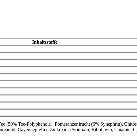
Inhaltsstoffe
r Tee (50% Tee-Polyphenole), Pomeranzenfrucht (6% Synephrin), Chito
äureamid, Cayennepfeffer, Zinkoxid, Pyridoxin, Riboflavin, Thiamin, 