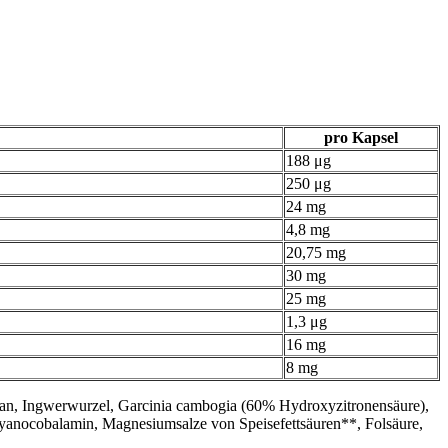
pro Kapsel
188 μg
250 μg
24 mg
4,8 mg
20,75 mg
30 mg
25 mg
1,3 μg
16 mg
8 mg
san, Ingwerwurzel, Garcinia cambogia (60% Hydroxyzitronensäure),
Cyanocobalamin, Magnesiumsalze von Speisefettsäuren**, Folsäure,