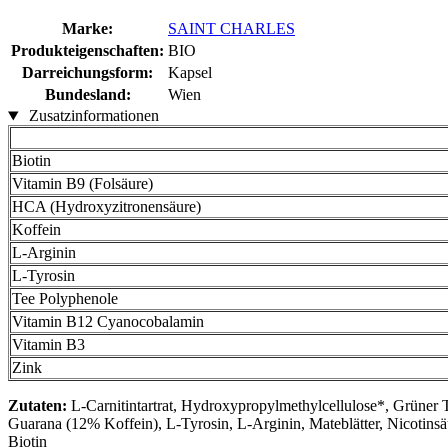
Marke:
SAINT CHARLES
Produkteigenschaften:
BIO
Darreichungsform:
Kapsel
Bundesland:
Wien
Zusatzinformationen
Biotin
Vitamin B9 (Folsäure)
HCA (Hydroxyzitronensäure)
Koffein
L-Arginin
L-Tyrosin
Tee Polyphenole
Vitamin B12 Cyanocobalamin
Vitamin B3
Zink
Zutaten:
L-Carnitintartrat, Hydroxypropylmethylcellulose*, Grüne
Guarana (12% Koffein), L-Tyrosin, L-Arginin, Mateblätter, Nicotins
Biotin