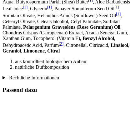
[1]
Aqua, Butyrospermum Parkii (Shea) Butter
, Aloe Barbadensis
[1]
[1]
[1]
Leaf Juice
, Glycerin
, Papaver Somniferum Seed Oil
,
[1]
Sorbitan Olivate, Helianthus Annus (Sunflower) Seed Oil
,
Cetearyl Olivate, Cetearylalcohol, Cetyl Palmitate, Sorbitan
Palmitate,
Pelargonium Graveolens (Rose Geranium) Oil
,
Chondrus Crispus (Carrageenan) Extract, Acacia Senegal Gum,
Xanthan Gum, Tocopherol (Vitamin E),
Benzyl Alcohol
,
[2]
Dehydroacetic Acid, Parfum
, Citronellal, Citricacid,
Linalool
,
Geraniol
,
Limonene
,
Citral
aus kontrolliert biologischem Anbau
natürliche Duftkomposition
Rechtliche Informationen
Passend dazu