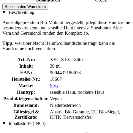
Beide in den Warenkorb
Beschreibung
Aus kaltgepresstem Bio-Mohnöl hergestellt, pflegt diese Handcreme
besonders trockene und sensible Haut intensiv. Sheabutter, Aloe
Vera und Geranienöl runden den Komplex ab.
Tipp:
wer über Nacht Baumwollhandschuhe trägt, kann die
Handcreme noch verstärken.
Art.-Nr.:
XEC-STX-18667
Inhalt:
30 ml
EAN:
9004432186678
Hersteller-Nr.:
18667
Marke:
Styx
Hauttyp:
sensible Haut, trockene Haut
Produkteigenschaften:
Vegan
Bundesland:
Niederösterreich
Gütesiegel &
Austria Bio Garantie, EU Bio-Siegel,
Zertifikate:
IHTK Tierversuchsfrei
Inhaltsstoffe (INCI)