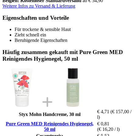
Belgien: Kostenloser Standardversand
ab € 54,90
Weitere Infos zu Versand & Lieferung
Eigenschaften und Vorteile
Für trockene & sensible Haut
Zieht schnell ein
Beruhigende Eigenschaften
Häufig zusammen gekauft mit Pure Green MED
Reinigendes Hygienegel, 50 ml
€ 4,71
(€ 157,00 /
Styx Mohn Handcreme, 30 ml
l)
Pure Green MED Reinigendes Hygienegel,
€ 0,81
50 ml
(€ 16,20 / l)
Gesamtpreis:
€ 5,52