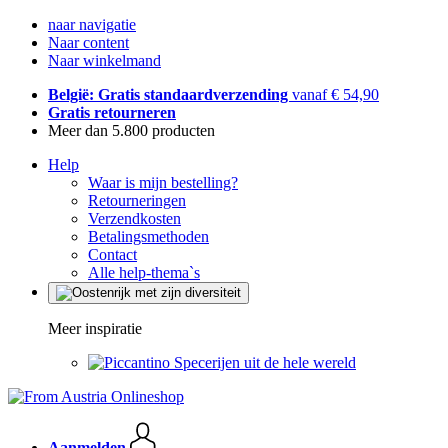
naar navigatie
Naar content
Naar winkelmand
België: Gratis standaardverzending
vanaf € 54,90
Gratis retourneren
Meer dan 5.800 producten
Help
Waar is mijn bestelling?
Retourneringen
Verzendkosten
Betalingsmethoden
Contact
Alle help-thema`s
Meer inspiratie
Specerijen uit de hele wereld
Aanmelden