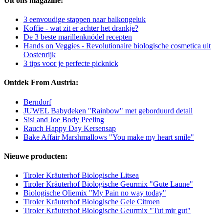
Uit ons magazine:
3 eenvoudige stappen naar balkongeluk
Koffie - wat zit er achter het drankje?
De 3 beste marillenknödel recepten
Hands on Veggies - Revolutionaire biologische cosmetica uit
Oostenrijk
3 tips voor je perfecte picknick
Ontdek From Austria:
Berndorf
JUWEL Babydeken "Rainbow" met geborduurd detail
Sisi and Joe Body Peeling
Rauch Happy Day Kersensap
Bake Affair Marshmallows "You make my heart smile"
Nieuwe producten:
Tiroler Kräuterhof Biologische Litsea
Tiroler Kräuterhof Biologische Geurmix "Gute Laune"
Biologische Oliemix "My Pain no way today"
Tiroler Kräuterhof Biologische Gele Citroen
Tiroler Kräuterhof Biologische Geurmix "Tut mir gut"