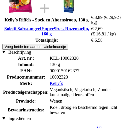
€ 3,89
(€ 29,92 /
Kelly´s Riffels - Spek en Ahornsiroop, 130 g
kg)
Soletti Salzstangerl SuperSize - Rozemarijn,
€ 2,69
160 g
(€ 16,81 / kg)
Totaalprijs:
€ 6,58
Voeg beide toe aan het winkelmandje
Beschrijving
Art. nr.:
KEL-10002320
Inhoud:
130 g
EAN:
9000159162377
Producentnummer:
10002320
Merk:
Kelly´s
Veganistisch, Vegetarisch, Zonder
Producteigenschappen:
kunstmatige kleurstoffen
Provincie:
Wenen
Koel, droog en beschermd tegen licht
Bewaarinstructies:
bewaren
Ingrediënten
[1]