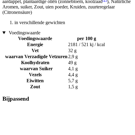
aardappel, plantaardige oliën (zonnebloem, koolzaad
), Natürliche
Aromen, suiker, Zout, uien poeder, Kruiden, zuurteregelaar
(Citronensäure)
in verschillende gewichten
Voedingswaarde
Voedingswaarde
per 100 g
Energie
2181 / 521 kj / kcal
Vet
32 g
waarvan Verzadigde Vetzuren
2,9 g
Koolhydraten
49 g
waarvan Suiker
4,1 g
Vezels
4,4 g
Eiwitten
5,7 g
Zout
1,5 g
Bijpassend