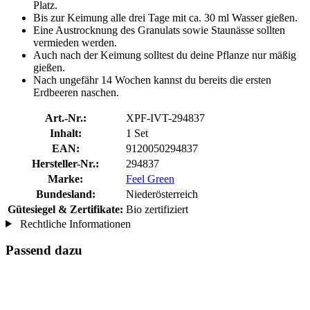
Platz.
Bis zur Keimung alle drei Tage mit ca. 30 ml Wasser gießen.
Eine Austrocknung des Granulats sowie Staunässe sollten
vermieden werden.
Auch nach der Keimung solltest du deine Pflanze nur mäßig
gießen.
Nach ungefähr 14 Wochen kannst du bereits die ersten
Erdbeeren naschen.
Art.-Nr.:
XPF-IVT-294837
Inhalt:
1 Set
EAN:
9120050294837
Hersteller-Nr.:
294837
Marke:
Feel Green
Bundesland:
Niederösterreich
Gütesiegel & Zertifikate:
Bio zertifiziert
Rechtliche Informationen
Passend dazu