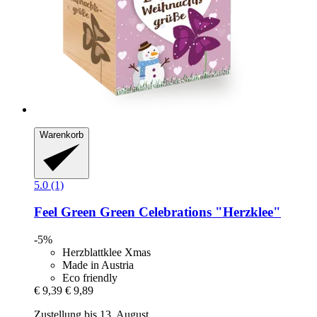
Warenkorb
5.0 (1)
Feel Green
Green Celebrations "Herzklee"
-5%
Herzblattklee Xmas
Made in Austria
Eco friendly
€ 9,39
€ 9,89
Zustellung bis 13. August