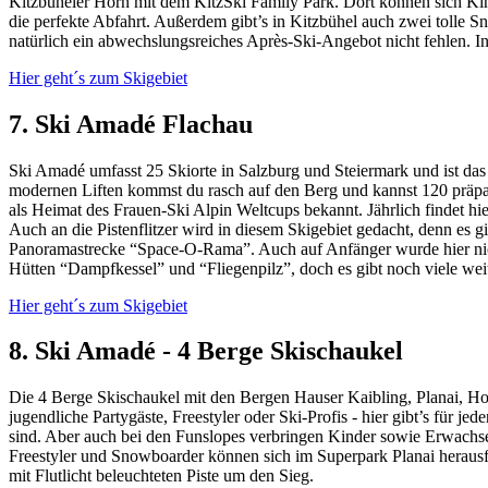
Kitzbüheler Horn mit dem KitzSki Family Park. Dort können sich Kind
die perfekte Abfahrt. Außerdem gibt’s in Kitzbühel auch zwei tolle 
natürlich ein abwechslungsreiches Après-Ski-Angebot nicht fehlen. 
Hier geht´s zum Skigebiet
7. Ski Amadé Flachau
Ski Amadé umfasst 25 Skiorte in Salzburg und Steiermark und ist da
modernen Liften kommst du rasch auf den Berg und kannst 120 präpar
als Heimat des Frauen-Ski Alpin Weltcups bekannt. Jährlich findet h
Auch an die Pistenflitzer wird in diesem Skigebiet gedacht, denn es g
Panoramastrecke “Space-O-Rama”. Auch auf Anfänger wurde hier nicht
Hütten “Dampfkessel” und “Fliegenpilz”, doch es gibt noch viele we
Hier geht´s zum Skigebiet
8. Ski Amadé - 4 Berge Skischaukel
Die 4 Berge Skischaukel mit den Bergen Hauser Kaibling, Planai, Hoc
jugendliche Partygäste, Freestyler oder Ski-Profis - hier gibt’s für 
sind. Aber auch bei den Funslopes verbringen Kinder sowie Erwachse
Freestyler und Snowboarder können sich im Superpark Planai herausfo
mit Flutlicht beleuchteten Piste um den Sieg.