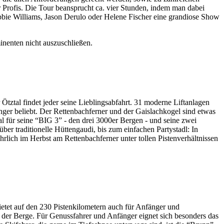
 Profis. Die Tour beansprucht ca. vier Stunden, indem man dabei
Robbie Williams, Jason Derulo oder Helene Fischer eine grandiose Show
inenten nicht auszuschließen.
 Ötztal findet jeder seine Lieblingsabfahrt. 31 moderne Liftanlagen
änger beliebt. Der Rettenbachferner und der Gaislachkogel sind etwas
al für seine “BIG 3” - den drei 3000er Bergen - und seine zwei
ber traditionelle Hüttengaudi, bis zum einfachen Partystadl: In
hrlich im Herbst am Rettenbachferner unter tollen Pistenverhältnissen
 bietet auf den 230 Pistenkilometern auch für Anfänger und
 der Berge. Für Genussfahrer und Anfänger eignet sich besonders das