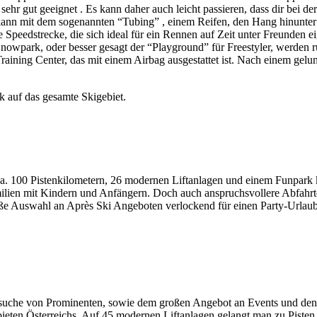
sehr gut geeignet . Es kann daher auch leicht passieren, dass dir bei 
n mit dem sogenannten “Tubing” , einem Reifen, den Hang hinunter ruts
ne Speedstrecke, die sich ideal für ein Rennen auf Zeit unter Freunden 
nowpark, oder besser gesagt der “Playground” für Freestyler, werden r
 Training Center, das mit einem Airbag ausgestattet ist. Nach einem gelu
auf das gesamte Skigebiet.
ca. 100 Pistenkilometern, 26 modernen Liftanlagen und einem Funpark 
Familien mit Kindern und Anfängern. Doch auch anspruchsvollere Abfahr
große Auswahl an Après Ski Angeboten verlockend für einen Party-Urlau
Besuche von Prominenten, sowie dem großen Angebot an Events und den vi
bieten Österreichs. Auf 45 modernen Liftanlagen gelangt man zu Pisten