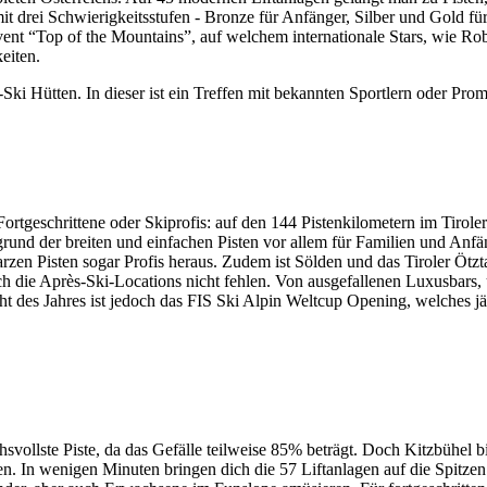
 drei Schwierigkeitsstufen - Bronze für Anfänger, Silber und Gold für
 Event “Top of the Mountains”, auf welchem internationale Stars, wie 
eiten.
ki Hütten. In dieser ist ein Treffen mit bekannten Sportlern oder Prom
ortgeschrittene oder Skiprofis: auf den 144 Pistenkilometern im Tiroler
fgrund der breiten und einfachen Pisten vor allem für Familien und Anf
rzen Pisten sogar Profis heraus. Zudem ist Sölden und das Tiroler Ötzt
h die Après-Ski-Locations nicht fehlen. Von ausgefallenen Luxusbars, ü
ht des Jahres ist jedoch das FIS Ski Alpin Weltcup Opening, welches jä
uchsvollste Piste, da das Gefälle teilweise 85% beträgt. Doch Kitzbühel
n. In wenigen Minuten bringen dich die 57 Liftanlagen auf die Spitzen