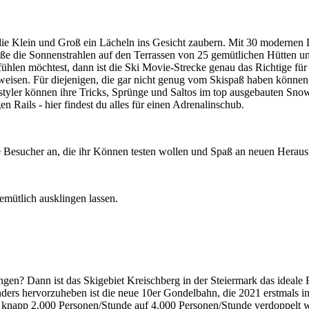
die Klein und Groß ein Lächeln ins Gesicht zaubern. Mit 30 modernen L
ße die Sonnenstrahlen auf den Terrassen von 25 gemütlichen Hütten und
ühlen möchtest, dann ist die Ski Movie-Strecke genau das Richtige für
sen. Für diejenigen, die gar nicht genug vom Skispaß haben können, st
tyler können ihre Tricks, Sprünge und Saltos im top ausgebauten Snow
n Rails - hier findest du alles für einen Adrenalinschub.
ele Besucher an, die ihr Können testen wollen und Spaß an neuen Herau
mütlich ausklingen lassen.
gen? Dann ist das Skigebiet Kreischberg in der Steiermark das ideale R
ers hervorzuheben ist die neue 10er Gondelbahn, die 2021 erstmals in B
on knapp 2.000 Personen/Stunde auf 4.000 Personen/Stunde verdoppelt 