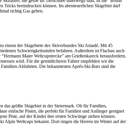
Skifahrer, die gerne im Tiefschnee unterwegs sind, ist die “Brunn”
en Tricks beeindrucken können. Im abenteuerlichen Skigebiet darf
hmal richtig Gas geben.
 zu einem der Skigebiete des Skiverbundes Ski Amadé. Mit 45
hiedenen Schwierigkeitsstufen befahren. Außerdem ist Flachau auch
 der “Hermann Maier Weltcupstrecke” am Grießenkareck herausfordern.
 gemessen wird. Für die gemütlicheren Fahrer empfehlen wir die
Familien-Abfahrten. Die bekanntesten Aprés-Ski-Bars sind die
 das größte Skigebiet in der Steiermark. Ob für Familien,
laue einfache Pisten, die perfekt für Familien und Anfänger geeignet
ene Piste, auf der Kinder ihre ersten Schwünge ziehen können.
ki Alpin Weltcups bekannt. Dort ringen die Herren im Winter auf der