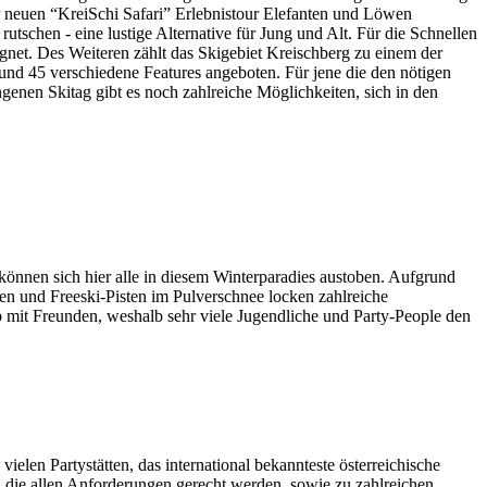
der neuen “KreiSchi Safari” Erlebnistour Elefanten und Löwen
chen - eine lustige Alternative für Jung und Alt. Für die Schnellen
eignet. Des Weiteren zählt das Skigebiet Kreischberg zu einem der
und 45 verschiedene Features angeboten. Für jene die den nötigen
ngenen Skitag gibt es noch zahlreiche Möglichkeiten, sich in den
können sich hier alle in diesem Winterparadies austoben. Aufgrund
ten und Freeski-Pisten im Pulverschnee locken zahlreiche
b mit Freunden, weshalb sehr viele Jugendliche und Party-People den
elen Partystätten, das international bekannteste österreichische
, die allen Anforderungen gerecht werden, sowie zu zahlreichen