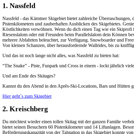
1. Nassfeld
Nassfeld - das Kärntner Skigebiet bietet zahlreiche Überraschungen, 
Pistenkilometern und zauberhaften Ausblicken des Skigebietes. Genie
Köstlichkeiten verwöhnen. Wenn du dich einen Tag wie ein Skiprofi f
Riesenslalom oder mit Freunden beim Parallelslalom dein Können bewei
mehrere Abfahrten beleuchtet, zur Verfügung. Snowboarder und Frees
Von kleinen Schanzen, über herausfordernde Wallrides, bis zu knifflige
Und das ist noch lange nicht alles, was Nassfeld zu bieten hat:
“The Snake” - Piste, Funpark und Cross in einem - lockt jährlich vi
Und am Ende des Skitages?
Kannst du den Abend in den Après-Ski-Locations, Bars und Hütten ge
Hier geht´s zum Skigebiet
2. Kreischberg
Du möchtest wieder einen tollen Skitag mit der ganzen Familie verbrin
bietet seinen Besuchern 60 Pistenkilometer und 14 Liftanlagen. Besond
Beförderungskapazität von der Talstation in das Skigebiet konnte v