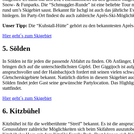
Snow- & Funparks. Die “Schmuggler-Runde” ist eine beliebte Tour mit
rund um’s Skigebiet saust. Bekannt für Ischgl ist auch das jährliche
hinlegen. Im Party-Ort findest du auch zahlreiche Après-Ski-Möglichk
Unser Tipp:
Die “Kuhstall-Hütte” gehört zu den bekanntesten Après-S
Hier geht´s zum Skigebiet
5. Sölden
In Sölden ist für jeden die passende Abfahrt zu finden. Ob Anfänger, F
bringen dich auf die unterschiedlichsten Gipfel. Der Giggijoch ist au
anspruchsvoller und der Hainbachjoch fordert mit seinen vielen schwa
Gletscherskigebiete bekannt. Natürlich dürfen in diesem Skigebiet auc
Sölden findet jeder Gast seine gewünschte Partylocation. Das Highlig
stattfindet.
Hier geht´s zum Skigebiet
6. Kitzbühel
Kitzbühel ist für die weltberühmte “Streif” bekannt. Es ist die anspr
Genussfahrer zahlreiche Möglichkeiten sich beim Skifahren auszutobe