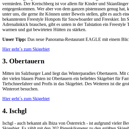
vermieden. Der Kreischberg ist vor allem für Kinder und Skianfänger 
entgegenkommen. Wer aber von dem ganzen pistenrasen genug hat, kan
unter uns, die gerne ihr Können unter Beweis stellen, gibt es auch ei
bekanntesten Freestyle Hotspots für Snowboarder und Freeskier. Im S
Adrenalinkick brauchen, gibt es unten in der Talstation ein Freestyle
warmen und gut bewirteten Hütten zu stärken.
Unser Tipp:
Das neue Panorama-Restaurant EAGLE mit einem Blick 
Hier geht´s zum Skigebiet
3. Obertauern
Mitten im Salzburger Land liegt das Winterparadies Obertauern. Mit 
der vielen blauen Pisten ist Obertauern ein beliebtes Skigebiet für 
Tiefschneefahrer und Profis in das Skigebiet. Des Weiteren ist die 
Winterort besuchen.
Hier geht´s zum Skigebiet
4. Ischgl
Ischgl - auch bekannt als Ibiza von Österreich - ist aufgrund vieler 
Skigebiet. Es zählt mit den 202 Pistenkilometer zu den größten Skige