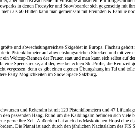
er, aber auch Erwachsene im Funslope amüsieren. Für fortgeschrittene 
Snowparks in denen Freestyler und Snowboarder sich gegenseitig mit ihr
In mehr als 60 Hütten kann man gemeinsam mit Freunden & Familie noc
s größte und abwechslungsreichste Skigebiet in Europa. Flachau gehört
ierte Pistenkilometer auf abwechslungsreichen Strecken und mit versc
ier ein Weltcup-Rennen der Frauen statt und man kann sich selbst auf
ibt eine Speedstrecke, auf der, wie bei echten Ski-Profis, die Rennzeit
 vergessen, denn es gibt einen eigenen Übungshang im Tal und tolle 
itere Party-Möglichkeiten im Snow Space Salzburg.
hwurzen und Reiteralm ist mit 123 Pistenkilometern und 47 Liftanlagen
jeden den passenden Hang. Rund um die Kaiblingalm befinden sich viele b
ne gerne ihre Zeit. Außerdem hat auch das Maskottchen Hopsi eine eig
rdern. Die Planai ist auch durch den jährlichen Nachtslalom des FIS S