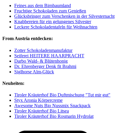
Feines aus dem Birnbaumland
Fruchtige Schokoladen zum Genießen
Glücksbringer zum Verschenken in der Silvesternacht
Knabbereien für ein gelungenes Silvester
Leckere Schokoladentafeln für Weihnachten
From Austria entdecken:
Zotter Schokoladenmanufaktur
Seiferei HEITERE HAARPRACHT
Darbo Wald- & Blütenhonig
Dr. Ehrenberger Denk fit Brahmi
Siglhorse Alm-Glück
Neuheiten:
Tiroler Kräuterhof Bio Duftmischung "Tut mir gut"
Styx Aronia Körpercreme
Awesome Nuts Bio Nussmix Snackpack
Tiroler Kräuterhof Bio Litsea
Tiroler Kräuterhof Bio Rosmarin Hydrolat