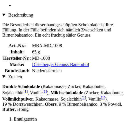
Beschreibung
Die Besonderheit dieser handgeschöpften Schokolade ist Ihre
Füllung. In der Fülle befinden sich nämlich Zwetschken und
Birnenbalsamico. Ein echt fruchtig süßer Genuss.
Art.-Nr.:
MBA-MD-1008
Inhalt:
65 g
Hersteller-Nr.:
MD-1008
Marke:
Distelberger Genuss-Bauernhof
Bundesland:
Niederösterreich
Zutaten
Dunkle Schokolade
(Kakaomasse, Zucker, Kakaobutter,
[1]
[1]
Sojalecithin
, Vanille
),
Milchschokolade
(Zucker, Kakaobutter,
[1]
[1]
Vollmilchpulver
, Kakaomasse, Sojalecithin
, Vanille
),
19 % Dörrzwetschken,
Obers
, 9 % Birnenbalsamico, 3 % Powidl,
Butter
, Honig
Emulgatoren