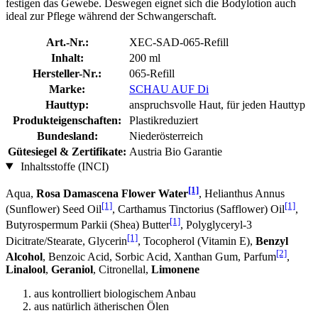
festigen das Gewebe. Deswegen eignet sich die Bodylotion auch
ideal zur Pflege während der Schwangerschaft.
Art.-Nr.:
XEC-SAD-065-Refill
Inhalt:
200 ml
Hersteller-Nr.:
065-Refill
Marke:
SCHAU AUF Di
Hauttyp:
anspruchsvolle Haut, für jeden Hauttyp
Produkteigenschaften:
Plastikreduziert
Bundesland:
Niederösterreich
Gütesiegel & Zertifikate:
Austria Bio Garantie
Inhaltsstoffe (INCI)
[1]
Aqua,
Rosa Damascena Flower Water
, Helianthus Annus
[1]
[1]
(Sunflower) Seed Oil
, Carthamus Tinctorius (Safflower) Oil
,
[1]
Butyrospermum Parkii (Shea) Butter
, Polyglyceryl-3
[1]
Dicitrate/Stearate, Glycerin
, Tocopherol (Vitamin E),
Benzyl
[2]
Alcohol
, Benzoic Acid, Sorbic Acid, Xanthan Gum, Parfum
,
Linalool
,
Geraniol
, Citronellal,
Limonene
aus kontrolliert biologischem Anbau
aus natürlich ätherischen Ölen