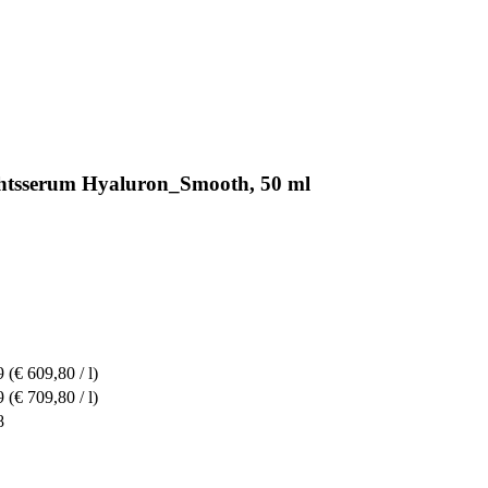
htsserum Hyaluron_Smooth, 50 ml
9
(€ 609,80 / l)
9
(€ 709,80 / l)
8