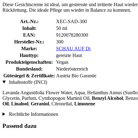
Diese Gesichtscreme ist ideal, um gestresste und irritierte Haut wi
Rückfettung. Die ideale Pflege um wieder in Balance zu kommen.
Art.-Nr.:
XEC-SAD-300
Inhalt:
50 ml
EAN:
9120078280300
Hersteller-Nr.:
300
Marke:
SCHAU AUF Di
Hauttyp:
gereizte Haut
Produkteigenschaften:
Vegan
Bundesland:
Niederösterreich
Gütesiegel & Zertifikate:
Austria Bio Garantie
Inhaltsstoffe (INCI)
Lavanda Angustifolia Flower Water, Aqua, Helianthus Annus (Sunflow
Glycerin, Parfum, Cymbopogon Martinii Oil,
Benzyl Alcohol
, Benzo
Oil
,
Linalool
,
Geraniol
, Citronellal,
Limonene
Rechtliche Informationen
Passend dazu