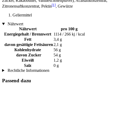
Zucker, Kakaobutter, Vanilleschotenpulver), Acaisaftkonzentrat,
[1]
Zitronensaftkonzentrat, Pektin
, Gewürze
Geliermittel
Nährwert
Nährwert
pro 100 g
Energiegehalt / Brennwert
1114 / 266 kj / kcal
Fett
3,4 g
davon gesättigte Fettsäuren
2,1 g
Kohlenhydrate
56 g
davon Zucker
54 g
Eiweiß
1,2 g
Salz
0 g
Rechtliche Informationen
Passend dazu