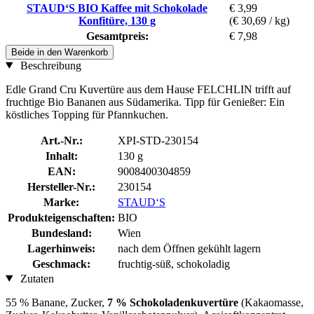
STAUD‘S BIO Kaffee mit Schokolade
€ 3,99
Konfitüre, 130 g
(€ 30,69 / kg)
Gesamtpreis:
€ 7,98
Beide in den Warenkorb
Beschreibung
Edle Grand Cru Kuvertüre aus dem Hause FELCHLIN trifft auf
fruchtige Bio Bananen aus Südamerika. Tipp für Genießer: Ein
köstliches Topping für Pfannkuchen.
Art.-Nr.:
XPI-STD-230154
Inhalt:
130 g
EAN:
9008400304859
Hersteller-Nr.:
230154
Marke:
STAUD‘S
Produkteigenschaften:
BIO
Bundesland:
Wien
Lagerhinweis:
nach dem Öffnen gekühlt lagern
Geschmack:
fruchtig-süß, schokoladig
Zutaten
55 % Banane, Zucker,
7 % Schokoladenkuvertüre
(Kakaomasse,