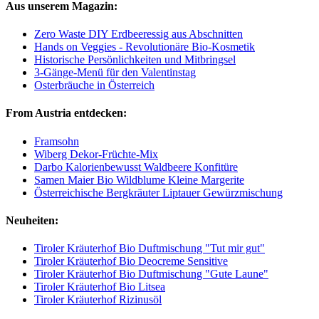
Aus unserem Magazin:
Zero Waste DIY Erdbeeressig aus Abschnitten
Hands on Veggies - Revolutionäre Bio-Kosmetik
Historische Persönlichkeiten und Mitbringsel
3-Gänge-Menü für den Valentinstag
Osterbräuche in Österreich
From Austria entdecken:
Framsohn
Wiberg Dekor-Früchte-Mix
Darbo Kalorienbewusst Waldbeere Konfitüre
Samen Maier Bio Wildblume Kleine Margerite
Österreichische Bergkräuter Liptauer Gewürzmischung
Neuheiten:
Tiroler Kräuterhof Bio Duftmischung "Tut mir gut"
Tiroler Kräuterhof Bio Deocreme Sensitive
Tiroler Kräuterhof Bio Duftmischung "Gute Laune"
Tiroler Kräuterhof Bio Litsea
Tiroler Kräuterhof Rizinusöl