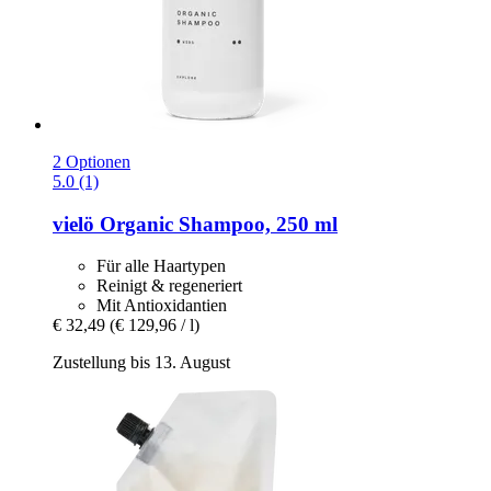
2 Optionen
5.0 (1)
vielö
Organic Shampoo, 250 ml
Für alle Haartypen
Reinigt & regeneriert
Mit Antioxidantien
€ 32,49
(€ 129,96 / l)
Zustellung bis 13. August