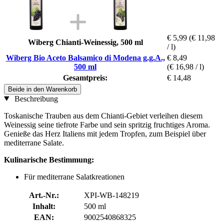
€ 5,99
(€ 11,98
Wiberg Chianti-Weinessig, 500 ml
/ l)
Wiberg Bio Aceto Balsamico di Modena g.g.A.,
€ 8,49
500 ml
(€ 16,98 / l)
Gesamtpreis:
€ 14,48
Beide in den Warenkorb
Beschreibung
Toskanische Trauben aus dem Chianti-Gebiet verleihen diesem
Weinessig seine tiefrote Farbe und sein spritzig fruchtiges Aroma.
Genieße das Herz Italiens mit jedem Tropfen, zum Beispiel über
mediterrane Salate.
Kulinarische Bestimmung:
Für mediterrane Salatkreationen
Art.-Nr.:
XPI-WB-148219
Inhalt:
500 ml
EAN:
9002540868325