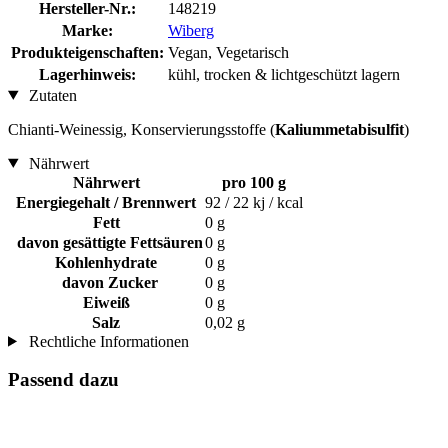
Hersteller-Nr.:
148219
Marke:
Wiberg
Produkteigenschaften:
Vegan, Vegetarisch
Lagerhinweis:
kühl, trocken & lichtgeschützt lagern
Zutaten
Chianti-Weinessig, Konservierungsstoffe (
Kaliummetabisulfit
)
Nährwert
Nährwert
pro 100 g
Energiegehalt / Brennwert
92 / 22 kj / kcal
Fett
0 g
davon gesättigte Fettsäuren
0 g
Kohlenhydrate
0 g
davon Zucker
0 g
Eiweiß
0 g
Salz
0,02 g
Rechtliche Informationen
Passend dazu