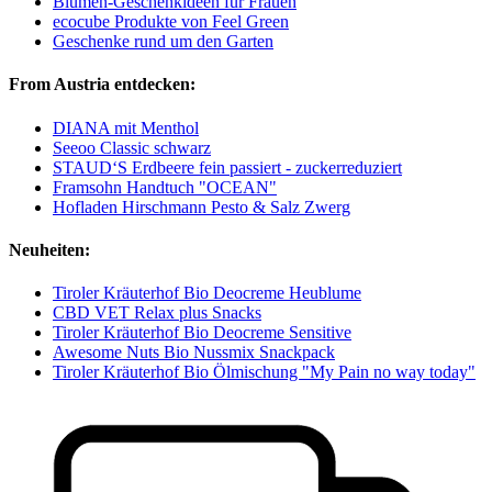
Blumen-Geschenkideen für Frauen
ecocube Produkte von Feel Green
Geschenke rund um den Garten
From Austria entdecken:
DIANA mit Menthol
Seeoo Classic schwarz
STAUD‘S Erdbeere fein passiert - zuckerreduziert
Framsohn Handtuch "OCEAN"
Hofladen Hirschmann Pesto & Salz Zwerg
Neuheiten:
Tiroler Kräuterhof Bio Deocreme Heublume
CBD VET Relax plus Snacks
Tiroler Kräuterhof Bio Deocreme Sensitive
Awesome Nuts Bio Nussmix Snackpack
Tiroler Kräuterhof Bio Ölmischung "My Pain no way today"