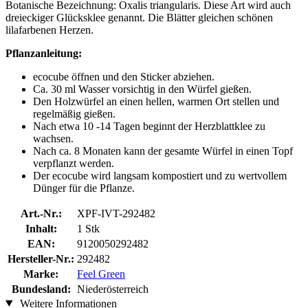
Botanische Bezeichnung: Oxalis triangularis. Diese Art wird auch
dreieckiger Glücksklee genannt. Die Blätter gleichen schönen
lilafarbenen Herzen.
Pflanzanleitung:
ecocube öffnen und den Sticker abziehen.
Ca. 30 ml Wasser vorsichtig in den Würfel gießen.
Den Holzwürfel an einen hellen, warmen Ort stellen und
regelmäßig gießen.
Nach etwa 10 -14 Tagen beginnt der Herzblattklee zu
wachsen.
Nach ca. 8 Monaten kann der gesamte Würfel in einen Topf
verpflanzt werden.
Der ecocube wird langsam kompostiert und zu wertvollem
Dünger für die Pflanze.
Art.-Nr.:
XPF-IVT-292482
Inhalt:
1 Stk
EAN:
9120050292482
Hersteller-Nr.:
292482
Marke:
Feel Green
Bundesland:
Niederösterreich
Weitere Informationen