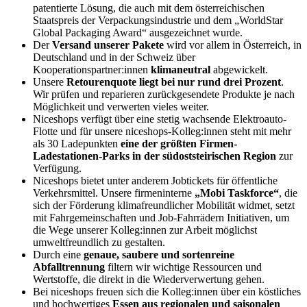
patentierte Lösung, die auch mit dem österreichischen
Staatspreis der Verpackungsindustrie und dem „WorldStar
Global Packaging Award“ ausgezeichnet wurde.
Der
Versand unserer Pakete
wird vor allem in Österreich, in
Deutschland und in der Schweiz über
Kooperationspartner:innen
klimaneutral
abgewickelt.
Unsere
Retourenquote liegt bei nur rund drei Prozent
.
Wir prüfen und reparieren zurückgesendete Produkte je nach
Möglichkeit und verwerten vieles weiter.
Niceshops verfügt über eine stetig wachsende Elektroauto-
Flotte und für unsere niceshops-Kolleg:innen steht mit mehr
als 30 Ladepunkten
eine der größten Firmen-
Ladestationen-Parks in der südoststeirischen Region
zur
Verfügung.
Niceshops bietet unter anderem Jobtickets für öffentliche
Verkehrsmittel. Unsere firmeninterne
„Mobi Taskforce“
, die
sich der Förderung klimafreundlicher Mobilität widmet, setzt
mit Fahrgemeinschaften und Job-Fahrrädern Initiativen, um
die Wege unserer Kolleg:innen zur Arbeit möglichst
umweltfreundlich zu gestalten.
Durch eine
genaue, saubere und sortenreine
Abfalltrennung
filtern wir wichtige Ressourcen und
Wertstoffe, die direkt in die Wiederverwertung gehen.
Bei niceshops freuen sich die Kolleg:innen über ein köstliches
und hochwertiges
Essen aus regionalen und saisonalen