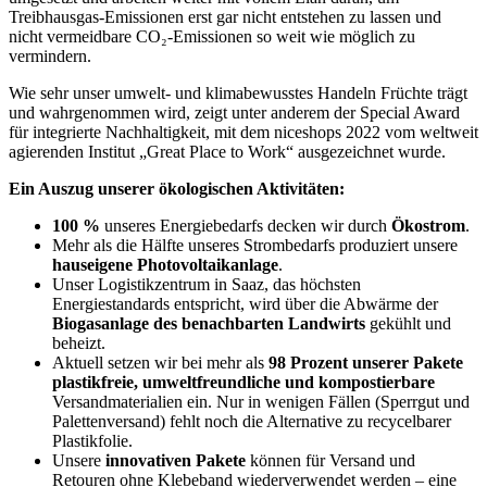
Treibhausgas-Emissionen erst gar nicht entstehen zu lassen und
nicht vermeidbare CO₂-Emissionen so weit wie möglich zu
vermindern.
Wie sehr unser umwelt- und klimabewusstes Handeln Früchte trägt
und wahrgenommen wird, zeigt unter anderem der Special Award
für integrierte Nachhaltigkeit, mit dem niceshops 2022 vom weltweit
agierenden Institut „Great Place to Work“ ausgezeichnet wurde.
Ein Auszug unserer ökologischen Aktivitäten:
100 %
unseres Energiebedarfs decken wir durch
Ökostrom
.
Mehr als die Hälfte unseres Strombedarfs produziert unsere
hauseigene Photovoltaikanlage
.
Unser Logistikzentrum in Saaz, das höchsten
Energiestandards entspricht, wird über die Abwärme der
Biogasanlage des benachbarten Landwirts
gekühlt und
beheizt.
Aktuell setzen wir bei mehr als
98 Prozent unserer Pakete
plastikfreie, umweltfreundliche und kompostierbare
Versandmaterialien ein. Nur in wenigen Fällen (Sperrgut und
Palettenversand) fehlt noch die Alternative zu recycelbarer
Plastikfolie.
Unsere
innovativen Pakete
können für Versand und
Retouren ohne Klebeband wiederverwendet werden – eine