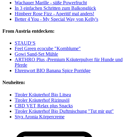
Wachauer Marille - süße Powerfrucht
In 3 einfachen Schritten zum Balkonglück
Himbeer Rose Fizz - Aperitif mal anders!
Better 4 You - My Special Way von Kelly's
From Austria entdecken:
STAUD‘S
Feel Green ecocube "Kornblume"
Gowi Sand-Set Mühle
ARTHRO Plus -Premium Kräuterpulver für Hunde und
Pferde
Ehrenwort BIO Banana Spice Porridge
Neuheiten:
Tiroler Kräuterhof Bio Litsea
Tiroler Kräuterhof Rizinusöl
CBD VET Relax plus Snacks
Tiroler Kräuterhof Bio Duftmischung "Tut mir gut"
Styx Aronia Körpercreme