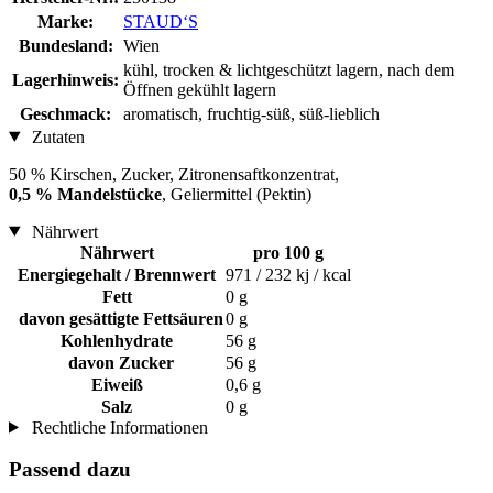
Marke:
STAUD‘S
Bundesland:
Wien
kühl, trocken & lichtgeschützt lagern, nach dem
Lagerhinweis:
Öffnen gekühlt lagern
Geschmack:
aromatisch, fruchtig-süß, süß-lieblich
Zutaten
50 % Kirschen, Zucker, Zitronensaftkonzentrat,
0,5 % Mandelstücke
, Geliermittel (Pektin)
Nährwert
Nährwert
pro 100 g
Energiegehalt / Brennwert
971 / 232 kj / kcal
Fett
0 g
davon gesättigte Fettsäuren
0 g
Kohlenhydrate
56 g
davon Zucker
56 g
Eiweiß
0,6 g
Salz
0 g
Rechtliche Informationen
Passend dazu