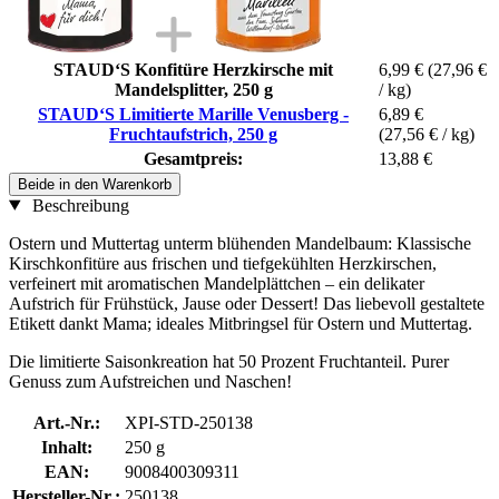
STAUD‘S Konfitüre Herzkirsche mit
6,99 €
(27,96 €
Mandelsplitter, 250 g
/ kg)
STAUD‘S Limitierte Marille Venusberg -
6,89 €
Fruchtaufstrich, 250 g
(27,56 € / kg)
Gesamtpreis:
13,88 €
Beide in den Warenkorb
Beschreibung
Ostern und Muttertag unterm blühenden Mandelbaum: Klassische
Kirschkonfitüre aus frischen und tiefgekühlten Herzkirschen,
verfeinert mit aromatischen Mandelplättchen – ein delikater
Aufstrich für Frühstück, Jause oder Dessert! Das liebevoll gestaltete
Etikett dankt Mama; ideales Mitbringsel für Ostern und Muttertag.
Die limitierte Saisonkreation hat 50 Prozent Fruchtanteil. Purer
Genuss zum Aufstreichen und Naschen!
Art.-Nr.:
XPI-STD-250138
Inhalt:
250 g
EAN:
9008400309311
Hersteller-Nr.:
250138