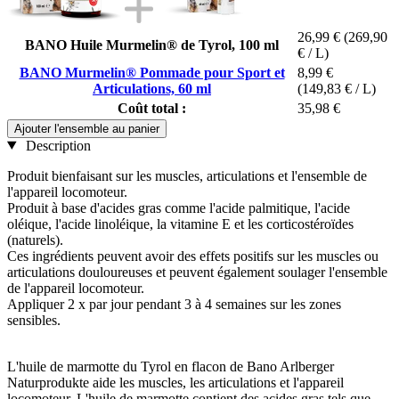
26,99 €
(269,90
BANO Huile Murmelin® de Tyrol, 100 ml
€ / L)
BANO Murmelin® Pommade pour Sport et
8,99 €
Articulations, 60 ml
(149,83 € / L)
Coût total :
35,98 €
Ajouter l'ensemble au panier
Description
Produit bienfaisant sur les muscles, articulations et l'ensemble de
l'appareil locomoteur.
Produit à base d'acides gras comme l'acide palmitique, l'acide
oléique, l'acide linoléique, la vitamine E et les corticostéroïdes
(naturels).
Ces ingrédients peuvent avoir des effets positifs sur les muscles ou
articulations douloureuses et peuvent également soulager l'ensemble
de l'appareil locomoteur.
Appliquer 2 x par jour pendant 3 à 4 semaines sur les zones
sensibles.
L'huile de marmotte du Tyrol en flacon de Bano Arlberger
Naturprodukte aide les muscles, les articulations et l'appareil
locomoteur. L'huile de marmotte contient des acides gras tels que