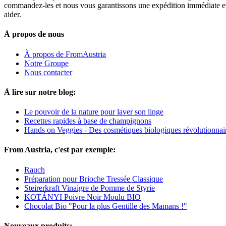
commandez-les et nous vous garantissons une expédition immédiate et u
aider.
À propos de nous
À propos de FromAustria
Notre Groupe
Nous contacter
À lire sur notre blog:
Le pouvoir de la nature pour laver son linge
Recettes rapides à base de champignons
Hands on Veggies - Des cosmétiques biologiques révolutionnai
From Austria, c'est par exemple:
Rauch
Préparation pour Brioche Tressée Classique
Steirerkraft Vinaigre de Pomme de Styrie
KOTÁNYI Poivre Noir Moulu BIO
Chocolat Bio "Pour la plus Gentille des Mamans !"
Nouveaux produits: