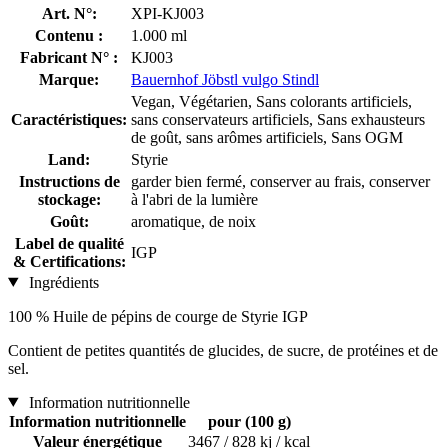
Art. N°:
XPI-KJ003
Contenu :
1.000 ml
Fabricant N° :
KJ003
Marque:
Bauernhof Jöbstl vulgo Stindl
Vegan, Végétarien, Sans colorants artificiels,
Caractéristiques:
sans conservateurs artificiels, Sans exhausteurs
de goût, sans arômes artificiels, Sans OGM
Land:
Styrie
Instructions de
garder bien fermé, conserver au frais, conserver
stockage:
à l'abri de la lumière
Goût:
aromatique, de noix
Label de qualité
IGP
& Certifications:
Ingrédients
100 % Huile de pépins de courge de Styrie IGP
Contient de petites quantités de glucides, de sucre, de protéines et de
sel.
Information nutritionnelle
Information nutritionnelle
pour (100 g)
Valeur énergétique
3467 / 828 kj / kcal