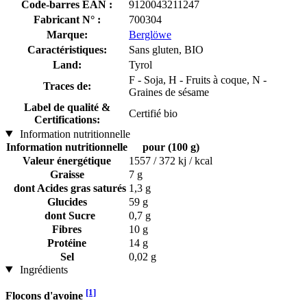
Code-barres EAN :
9120043211247
Fabricant N° :
700304
Marque:
Berglöwe
Caractéristiques:
Sans gluten, BIO
Land:
Tyrol
F - Soja, H - Fruits à coque, N -
Traces de:
Graines de sésame
Label de qualité &
Certifié bio
Certifications:
Information nutritionnelle
Information nutritionnelle
pour (100 g)
Valeur énergétique
1557 / 372 kj / kcal
Graisse
7 g
dont Acides gras saturés
1,3 g
Glucides
59 g
dont Sucre
0,7 g
Fibres
10 g
Protéine
14 g
Sel
0,02 g
Ingrédients
[1]
Flocons d'avoine