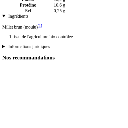
Protéine
10,6 g
Sel
0,25 g
Ingrédients
[1]
Millet brun (moulu)
issu de l'agriculture bio contrôlée
Informations juridiques
Nos recommandations