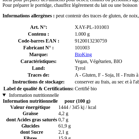
Pour préparer le porridge, chauffez légèrement du lait ou une boisson 
Informations allergènes :
peut contenir des traces de gluten, de noix,
Art. N°:
XAY-PL-101003
Contenu :
1.000 g
Code-barres EAN :
9120013230759
Fabricant N° :
101003
Marque:
BioKing
Caractéristiques:
Vegan, Végétarien, BIO
Land:
Tyrol
Traces de:
A - Gluten, F - Soja, H - Fruits
Instructions de stockage:
conserver au frais, au sec et à l'a
Label de qualité & Certifications:
Certifié bio
Information nutritionnelle
Information nutritionnelle
pour (100 g)
Valeur énergétique
1444 / 345 kj / kcal
Graisse
4,2 g
dont Acides gras saturés
0,7 g
Glucides
61,9 g
dont Sucre
2,1 g
Fibres
15,9 g