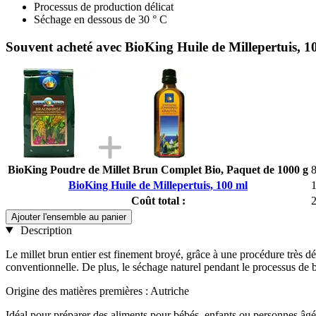
Processus de production délicat
Séchage en dessous de 30 ° C
Souvent acheté avec BioKing Huile de Millepertuis, 1
BioKing Poudre de Millet Brun Complet Bio, Paquet de 1000 g
8
BioKing Huile de Millepertuis, 100 ml
1
Coût total :
2
Ajouter l'ensemble au panier
Description
Le millet brun entier est finement broyé, grâce à une procédure très dé
conventionnelle. De plus, le séchage naturel pendant le processus de 
Origine des matières premières : Autriche
Idéal pour préparer des aliments pour bébés, enfants ou personnes âgé