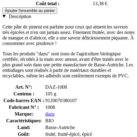
Coût total :
13,38 €
Ajouter l'ensemble au panier
Description
Cette pâte de piment est parfaite pour ceux qui aiment les saveurs
très épicées et n'en ont jamais assez. Finement fruitée, avec des notes
de mangue et d'abricot, elle a une saveur délicieusement piquante. À
consommer avec prudence !
Tous les produits "dazu" sont issus de l'agriculture biologique
certifiée, récoltés à la main avec amour, avant d'être traités avec le
plus grand soin dans une petite manufacture de Basse-Autriche. Les
emballages sont réalisés à partir de matériaux durables et
recyclables, même les adhésifs sont entièrement exempts de PVC.
Art. N°:
DAZ-1008
Contenu :
105 g
Code-barres EAN :
9120070380107
Fabricant N° :
1008
Marque:
dazu
Caractéristiques:
BIO
Land:
Basse-Autriche
Goût:
fruité, fruité-épicé, épicé