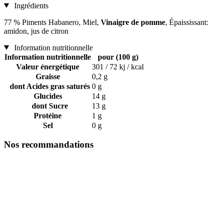
Ingrédients
77 % Piments Habanero, Miel,
Vinaigre de pomme
, Épaississant:
amidon, jus de citron
Information nutritionnelle
Information nutritionnelle
pour (100 g)
Valeur énergétique
301 / 72 kj / kcal
Graisse
0,2 g
dont Acides gras saturés
0 g
Glucides
14 g
dont Sucre
13 g
Protéine
1 g
Sel
0 g
Nos recommandations