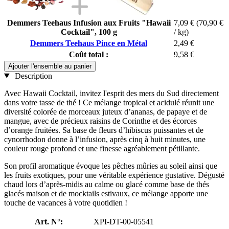
Demmers Teehaus Infusion aux Fruits "Hawaii
7,09 €
(70,90 €
Cocktail", 100 g
/ kg)
Demmers Teehaus Pince en Métal
2,49 €
Coût total :
9,58 €
Ajouter l'ensemble au panier
Description
Avec Hawaii Cocktail, invitez l'esprit des mers du Sud directement
dans votre tasse de thé ! Ce mélange tropical et acidulé réunit une
diversité colorée de morceaux juteux d’ananas, de papaye et de
mangue, avec de précieux raisins de Corinthe et des écorces
d’orange fruitées. Sa base de fleurs d’hibiscus puissantes et de
cynorrhodon donne à l’infusion, après cinq à huit minutes, une
couleur rouge profond et une finesse agréablement pétillante.
Son profil aromatique évoque les pêches mûries au soleil ainsi que
les fruits exotiques, pour une véritable expérience gustative. Dégusté
chaud lors d’après-midis au calme ou glacé comme base de thés
glacés maison et de mocktails estivaux, ce mélange apporte une
touche de vacances à votre quotidien !
Art. N°:
XPI-DT-00-05541