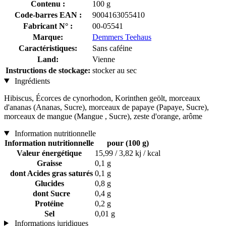
Contenu :
100 g
Code-barres EAN :
9004163055410
Fabricant N° :
00-05541
Marque:
Demmers Teehaus
Caractéristiques:
Sans caféine
Land:
Vienne
Instructions de stockage:
stocker au sec
Ingrédients
Hibiscus, Écorces de cynorhodon, Korinthen geölt, morceaux
d'ananas (Ananas, Sucre), morceaux de papaye (Papaye, Sucre),
morceaux de mangue (Mangue , Sucre), zeste d'orange, arôme
Information nutritionnelle
Information nutritionnelle
pour (100 g)
Valeur énergétique
15,99 / 3,82 kj / kcal
Graisse
0,1 g
dont Acides gras saturés
0,1 g
Glucides
0,8 g
dont Sucre
0,4 g
Protéine
0,2 g
Sel
0,01 g
Informations juridiques