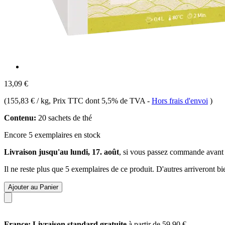
13,09 €
(
155,83 € / kg
, Prix TTC dont 5,5% de TVA
-
Hors frais d'envoi
)
Contenu:
20 sachets de thé
Encore 5 exemplaires en stock
Livraison jusqu'au lundi, 17. août
, si vous passez commande avant
Il ne reste plus que 5 exemplaires de ce produit. D'autres arriveront 
Ajouter au Panier
France: Livraison standard gratuite
à partir de 59,90 €