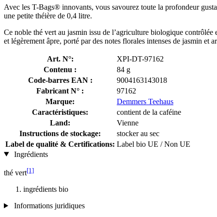
Avec les T-Bags® innovants, vous savourez toute la profondeur gustativ
une petite théière de 0,4 litre.
Ce noble thé vert au jasmin issu de l’agriculture biologique contrôlée
et légèrement âpre, porté par des notes florales intenses de jasmin e
Art. N°:
XPI-DT-97162
Contenu :
84 g
Code-barres EAN :
9004163143018
Fabricant N° :
97162
Marque:
Demmers Teehaus
Caractéristiques:
contient de la caféine
Land:
Vienne
Instructions de stockage:
stocker au sec
Label de qualité & Certifications:
Label bio UE / Non UE
Ingrédients
[1]
thé vert
ingrédients bio
Informations juridiques