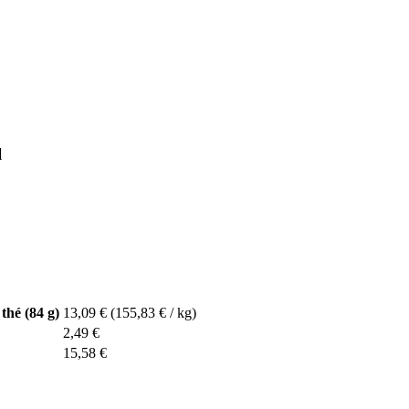
l
hé (84 g)
13,09 €
(155,83 € / kg)
2,49 €
15,58 €