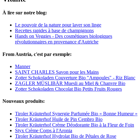
À lire sur notre blog:
Le pouvoir de la nature pour laver son linge
Recettes rapides à base de champignons
Hands on Veggies - Des cosmétiques biologiques
révolutionnaires en provenance d'Autriche
From Austria, c'est par exemple:
Manner
SAINT CHARLES Savon pour les Mains
Zotter Schokoladen Couverture Bio "Ampoules" - Riz Blanc
ZAGLER MÜSLIBÄR Muesli au Miel & Chanvre Bio
Zotter Schokoladen Chocolat Bio Petits Fruits Rouges
Nouveaux produits:
Tiroler Kräuterhof Synergie Parfumée Bio « Bonne Humeur »
Tiroler Kräuterhof Huile de Pin Cembro Bio
Tiroler Kräuterhof Crème Déodorante Bio à la Fleur de Foin
Styx Crème Corps à l'Aronia
Tiroler Kräuterhof Hydrolat Bio de Pétales de Rose