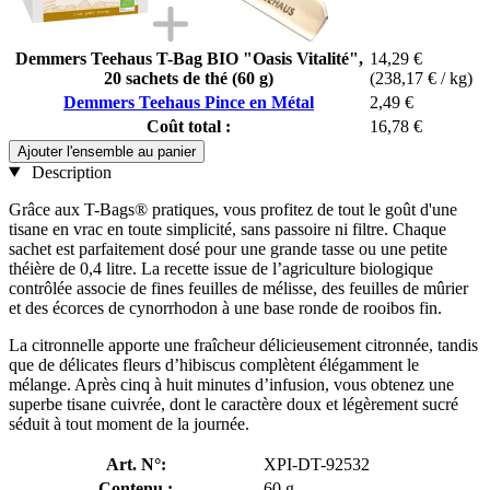
Demmers Teehaus T-Bag BIO "Oasis Vitalité",
14,29 €
20 sachets de thé (60 g)
(238,17 € / kg)
Demmers Teehaus Pince en Métal
2,49 €
Coût total :
16,78 €
Ajouter l'ensemble au panier
Description
Grâce aux T-Bags® pratiques, vous profitez de tout le goût d'une
tisane en vrac en toute simplicité, sans passoire ni filtre. Chaque
sachet est parfaitement dosé pour une grande tasse ou une petite
théière de 0,4 litre. La recette issue de l’agriculture biologique
contrôlée associe de fines feuilles de mélisse, des feuilles de mûrier
et des écorces de cynorrhodon à une base ronde de rooibos fin.
La citronnelle apporte une fraîcheur délicieusement citronnée, tandis
que de délicates fleurs d’hibiscus complètent élégamment le
mélange. Après cinq à huit minutes d’infusion, vous obtenez une
superbe tisane cuivrée, dont le caractère doux et légèrement sucré
séduit à tout moment de la journée.
Art. N°:
XPI-DT-92532
Contenu :
60 g