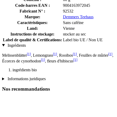
Code-barres EAN :
9004163972045
Fabricant N° :
92532
Marque:
Demmers Teehaus
Caractéristiques:
Sans caféine
Land:
Vienne
Instructions de stockage:
stocker au sec
Label de qualité & Certifications:
Label bio UE / Non UE
Ingrédients
[1]
[1]
[1]
[1]
Melissenblätter
, Lemongrass
, Rooibos
, Feuilles de mûrier
,
[1]
[1]
Écorces de cynorhodon
, fleurs d'hibiscus
ingrédients bio
Informations juridiques
Nos recommandations