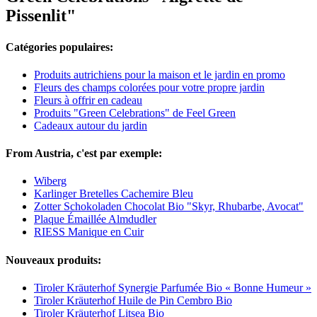
Pissenlit"
Catégories populaires:
Produits autrichiens pour la maison et le jardin en promo
Fleurs des champs colorées pour votre propre jardin
Fleurs à offrir en cadeau
Produits "Green Celebrations" de Feel Green
Cadeaux autour du jardin
From Austria, c'est par exemple:
Wiberg
Karlinger Bretelles Cachemire Bleu
Zotter Schokoladen Chocolat Bio "Skyr, Rhubarbe, Avocat"
Plaque Émaillée Almdudler
RIESS Manique en Cuir
Nouveaux produits:
Tiroler Kräuterhof Synergie Parfumée Bio « Bonne Humeur »
Tiroler Kräuterhof Huile de Pin Cembro Bio
Tiroler Kräuterhof Litsea Bio