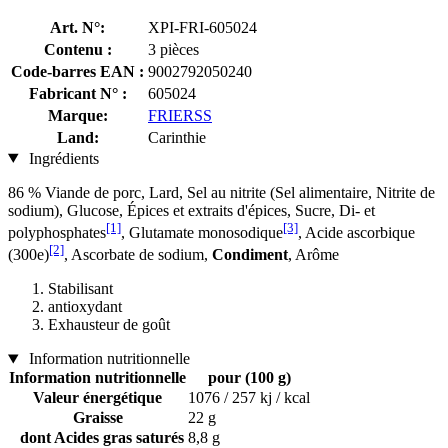
Art. N°:
XPI-FRI-605024
Contenu :
3 pièces
Code-barres EAN :
9002792050240
Fabricant N° :
605024
Marque:
FRIERSS
Land:
Carinthie
Ingrédients
86 % Viande de porc, Lard, Sel au nitrite (Sel alimentaire, Nitrite de
sodium), Glucose, Épices et extraits d'épices, Sucre, Di- et
[1]
[3]
polyphosphates
, Glutamate monosodique
, Acide ascorbique
[2]
(300e)
, Ascorbate de sodium,
Condiment
, Arôme
Stabilisant
antioxydant
Exhausteur de goût
Information nutritionnelle
Information nutritionnelle
pour (100 g)
Valeur énergétique
1076 / 257 kj / kcal
Graisse
22 g
dont Acides gras saturés
8,8 g