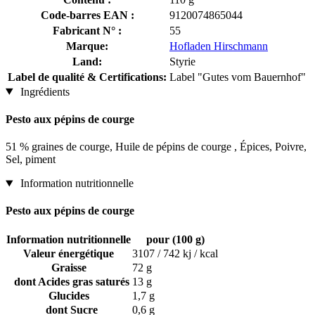
Code-barres EAN :
9120074865044
Fabricant N° :
55
Marque:
Hofladen Hirschmann
Land:
Styrie
Label de qualité & Certifications:
Label "Gutes vom Bauernhof"
Ingrédients
Pesto aux pépins de courge
51 % graines de courge, Huile de pépins de courge , Épices, Poivre,
Sel, piment
Information nutritionnelle
Pesto aux pépins de courge
Information nutritionnelle
pour (100 g)
Valeur énergétique
3107 / 742 kj / kcal
Graisse
72 g
dont Acides gras saturés
13 g
Glucides
1,7 g
dont Sucre
0,6 g