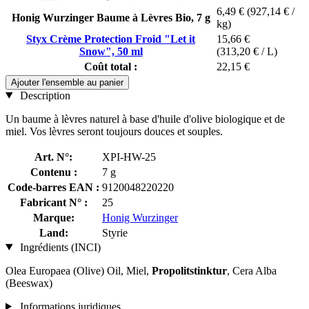
6,49 €
(927,14 € /
Honig Wurzinger Baume à Lèvres Bio, 7 g
kg)
Styx Crème Protection Froid "Let it
15,66 €
Snow", 50 ml
(313,20 € / L)
Coût total :
22,15 €
Ajouter l'ensemble au panier
Description
Un baume à lèvres naturel à base d'huile d'olive biologique et de
miel. Vos lèvres seront toujours douces et souples.
Art. N°:
XPI-HW-25
Contenu :
7 g
Code-barres EAN :
9120048220220
Fabricant N° :
25
Marque:
Honig Wurzinger
Land:
Styrie
Ingrédients (INCI)
Olea Europaea (Olive) Oil, Miel,
Propolitstinktur
, Cera Alba
(Beeswax)
Informations juridiques