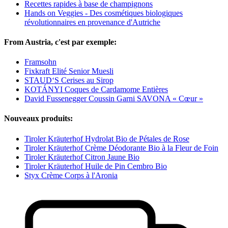
Recettes rapides à base de champignons
Hands on Veggies - Des cosmétiques biologiques
révolutionnaires en provenance d'Autriche
From Austria, c'est par exemple:
Framsohn
Fixkraft Elité Senior Muesli
STAUD‘S Cerises au Sirop
KOTÁNYI Coques de Cardamome Entières
David Fussenegger Coussin Garni SAVONA « Cœur »
Nouveaux produits:
Tiroler Kräuterhof Hydrolat Bio de Pétales de Rose
Tiroler Kräuterhof Crème Déodorante Bio à la Fleur de Foin
Tiroler Kräuterhof Citron Jaune Bio
Tiroler Kräuterhof Huile de Pin Cembro Bio
Styx Crème Corps à l'Aronia