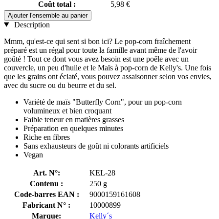
Coût total :
5,98 €
Ajouter l'ensemble au panier
Description
Mmm, qu'est-ce qui sent si bon ici? Le pop-corn fraîchement
préparé est un régal pour toute la famille avant même de l'avoir
goûté ! Tout ce dont vous avez besoin est une poêle avec un
couvercle, un peu d'huile et le Maïs à pop-corn de Kelly's. Une fois
que les grains ont éclaté, vous pouvez assaisonner selon vos envies,
avec du sucre ou du beurre et du sel.
Variété de maïs "Butterfly Corn", pour un pop-corn
volumineux et bien croquant
Faible teneur en matières grasses
Préparation en quelques minutes
Riche en fibres
Sans exhausteurs de goût ni colorants artificiels
Vegan
Art. N°:
KEL-28
Contenu :
250 g
Code-barres EAN :
9000159161608
Fabricant N° :
10000899
Marque:
Kelly´s