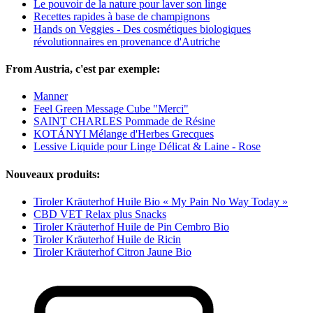
Le pouvoir de la nature pour laver son linge
Recettes rapides à base de champignons
Hands on Veggies - Des cosmétiques biologiques
révolutionnaires en provenance d'Autriche
From Austria, c'est par exemple:
Manner
Feel Green Message Cube "Merci"
SAINT CHARLES Pommade de Résine
KOTÁNYI Mélange d'Herbes Grecques
Lessive Liquide pour Linge Délicat & Laine - Rose
Nouveaux produits:
Tiroler Kräuterhof Huile Bio « My Pain No Way Today »
CBD VET Relax plus Snacks
Tiroler Kräuterhof Huile de Pin Cembro Bio
Tiroler Kräuterhof Huile de Ricin
Tiroler Kräuterhof Citron Jaune Bio