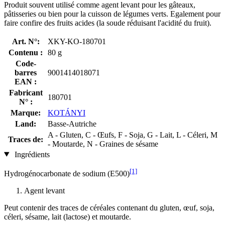
Produit souvent utilisé comme agent levant pour les gâteaux,
pâtisseries ou bien pour la cuisson de légumes verts. Egalement pour
faire confire des fruits acides (la soude réduisant l'acidité du fruit).
Art. N°:
XKY-KO-180701
Contenu :
80 g
Code-
barres
9001414018071
EAN :
Fabricant
180701
N° :
Marque:
KOTÁNYI
Land:
Basse-Autriche
A - Gluten, C - Œufs, F - Soja, G - Lait, L - Céleri, M
Traces de:
- Moutarde, N - Graines de sésame
Ingrédients
[1]
Hydrogénocarbonate de sodium (E500)
Agent levant
Peut contenir des traces de céréales contenant du gluten, œuf, soja,
céleri, sésame, lait (lactose) et moutarde.