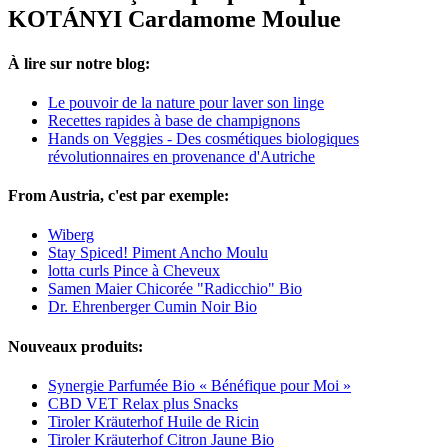
KOTÁNYI Cardamome Moulue
À lire sur notre blog:
Le pouvoir de la nature pour laver son linge
Recettes rapides à base de champignons
Hands on Veggies - Des cosmétiques biologiques
révolutionnaires en provenance d'Autriche
From Austria, c'est par exemple:
Wiberg
Stay Spiced! Piment Ancho Moulu
lotta curls Pince à Cheveux
Samen Maier Chicorée "Radicchio" Bio
Dr. Ehrenberger Cumin Noir Bio
Nouveaux produits:
Synergie Parfumée Bio « Bénéfique pour Moi »
CBD VET Relax plus Snacks
Tiroler Kräuterhof Huile de Ricin
Tiroler Kräuterhof Citron Jaune Bio