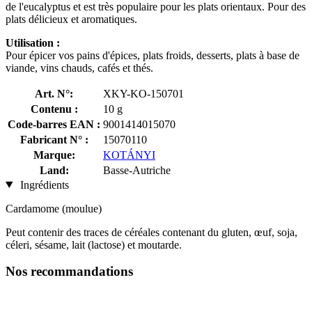
de l'eucalyptus et est très populaire pour les plats orientaux. Pour des
plats délicieux et aromatiques.
Utilisation :
Pour épicer vos pains d'épices, plats froids, desserts, plats à base de
viande, vins chauds, cafés et thés.
Art. N°:
XKY-KO-150701
Contenu :
10 g
Code-barres EAN :
9001414015070
Fabricant N° :
15070110
Marque:
KOTÁNYI
Land:
Basse-Autriche
Ingrédients
Cardamome (moulue)
Peut contenir des traces de céréales contenant du gluten, œuf, soja,
céleri, sésame, lait (lactose) et moutarde.
Nos recommandations