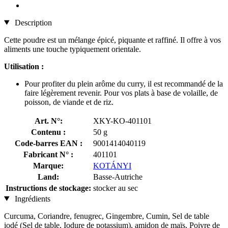
Description
Cette poudre est un mélange épicé, piquante et raffiné. Il offre à vos
aliments une touche typiquement orientale.
Utilisation :
Pour profiter du plein arôme du curry, il est recommandé de la
faire légèrement revenir. Pour vos plats à base de volaille, de
poisson, de viande et de riz.
Art. N°:
XKY-KO-401101
Contenu :
50 g
Code-barres EAN :
9001414040119
Fabricant N° :
401101
Marque:
KOTÁNYI
Land:
Basse-Autriche
Instructions de stockage:
stocker au sec
Ingrédients
Curcuma, Coriandre, fenugrec, Gingembre, Cumin, Sel de table
iodé (Sel de table, Iodure de potassium), amidon de maïs, Poivre de