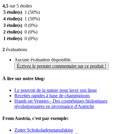
4,5
sur 5 étoiles
5 étoile(s)
1
(50%)
4 étoile(s)
1
(50%)
3 étoile(s)
0
(0%)
2 étoile(s)
0
(0%)
1 étoile(s)
0
(0%)
2
évaluations
Aucune évaluation disponible.
Écrivez le premier commentaire sur ce produit !
À lire sur notre blog:
Le pouvoir de la nature pour laver son linge
Recettes rapides à base de champignons
Hands on Veggies - Des cosmétiques biologiques
révolutionnaires en provenance d'Autriche
From Austria, c'est par exemple:
Zotter Schokoladenmanufaktur