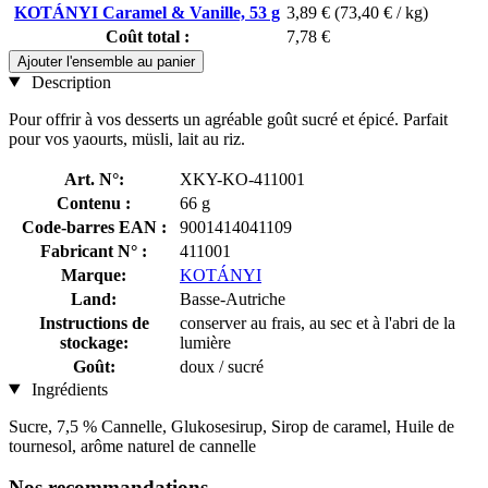
KOTÁNYI Caramel & Vanille, 53 g
3,89 €
(73,40 € / kg)
Coût total :
7,78 €
Ajouter l'ensemble au panier
Description
Pour offrir à vos desserts un agréable goût sucré et épicé. Parfait
pour vos yaourts, müsli, lait au riz.
Art. N°:
XKY-KO-411001
Contenu :
66 g
Code-barres EAN :
9001414041109
Fabricant N° :
411001
Marque:
KOTÁNYI
Land:
Basse-Autriche
Instructions de
conserver au frais, au sec et à l'abri de la
stockage:
lumière
Goût:
doux / sucré
Ingrédients
Sucre, 7,5 % Cannelle, Glukosesirup, Sirop de caramel, Huile de
tournesol, arôme naturel de cannelle
Nos recommandations