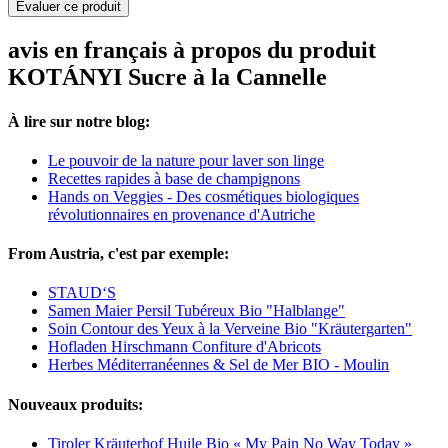
Evaluer ce produit
avis en français à propos du produit
KOTÁNYI Sucre à la Cannelle
À lire sur notre blog:
Le pouvoir de la nature pour laver son linge
Recettes rapides à base de champignons
Hands on Veggies - Des cosmétiques biologiques
révolutionnaires en provenance d'Autriche
From Austria, c'est par exemple:
STAUD‘S
Samen Maier Persil Tubéreux Bio "Halblange"
Soin Contour des Yeux à la Verveine Bio "Kräutergarten"
Hofladen Hirschmann Confiture d'Abricots
Herbes Méditerranéennes & Sel de Mer BIO - Moulin
Nouveaux produits:
Tiroler Kräuterhof Huile Bio « My Pain No Way Today »