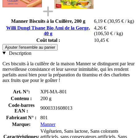
Manner Biscuits à la Cuillère, 200 g
6,19 €
(30,95 € / kg)
Willi Dungl Tisane Bio Ami de la Gorge,
4,26 €
40 g
(106,50 € / kg)
Coût total :
10,45 €
Ajouter l'ensemble au panier
Description
Ces biscuits à la cuillère de la maison Manner se distinguent par leur
merveilleuse consistance et leur saveur inimitable, qui les rendent
parfaits aussi bien pour la préparation du tiramisu et des charlottes
aux fruits que pour le goûter !
Art. N°:
XPI-MA-801
Contenu :
200 g
Code-barres
9000331608013
EAN :
Fabricant N° :
801
Marque:
Manner
Végétarien, Sans lactose, Sans colorants
Caractéristiques:
artificiels, sans conservateurs artificiels, Sans