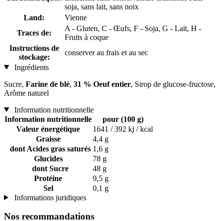
soja, sans lait, sans noix
Land:
Vienne
A - Gluten, C - Œufs, F - Soja, G - Lait, H -
Traces de:
Fruits à coque
Instructions de
conserver au frais et au sec
stockage:
Ingrédients
Sucre,
Farine de blé
,
31 % Oeuf entier
, Sirop de glucose-fructose,
Arôme naturel
Information nutritionnelle
Information nutritionnelle
pour (100 g)
Valeur énergétique
1641 / 392 kj / kcal
Graisse
4,4 g
dont Acides gras saturés
1,6 g
Glucides
78 g
dont Sucre
48 g
Protéine
9,5 g
Sel
0,1 g
Informations juridiques
Nos recommandations