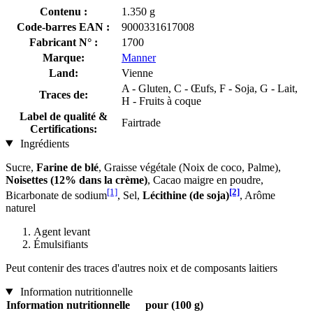
Contenu :
1.350 g
Code-barres EAN :
9000331617008
Fabricant N° :
1700
Marque:
Manner
Land:
Vienne
A - Gluten, C - Œufs, F - Soja, G - Lait,
Traces de:
H - Fruits à coque
Label de qualité &
Fairtrade
Certifications:
Ingrédients
Sucre,
Farine de blé
, Graisse végétale (Noix de coco, Palme),
Noisettes (12% dans la crème)
, Cacao maigre en poudre,
[1]
[2]
Bicarbonate de sodium
, Sel,
Lécithine (de soja)
, Arôme
naturel
Agent levant
Émulsifiants
Peut contenir des traces d'autres noix et de composants laitiers
Information nutritionnelle
Information nutritionnelle
pour (100 g)