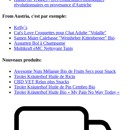
révolutionnaires en provenance d'Autriche
From Austria, c'est par exemple:
Kelly´s
Cat's Love Croquettes pour Chat Adulte "Volaille"
Samen Maier Calebasse "Weinheber Kittenberger" Bio
Augarten Bol à Champagne
Multikraft eMC Nettoyant Tapis
Nouveaux produits:
Awesome Nuts Mélange Bio de Fruits Secs pour Snack
Tiroler Kräuterhof Huile de Ricin
CBD VET Relax plus Snacks
Tiroler Kräuterhof Huile de Pin Cembro Bio
Tiroler Kräuterhof Huile Bio « My Pain No Way Today »