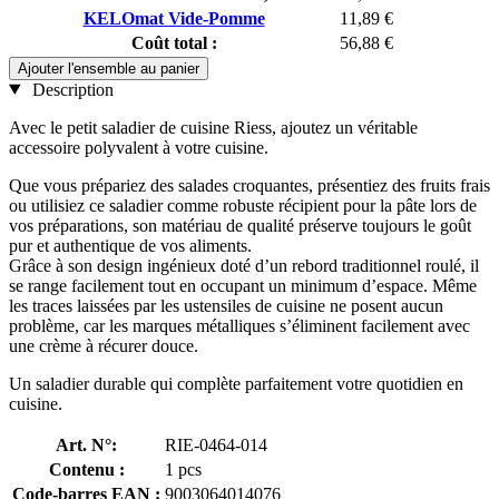
KELOmat Vide-Pomme
11,89 €
Coût total :
56,88 €
Ajouter l'ensemble au panier
Description
Avec le petit saladier de cuisine Riess, ajoutez un véritable
accessoire polyvalent à votre cuisine.
Que vous prépariez des salades croquantes, présentiez des fruits frais
ou utilisiez ce saladier comme robuste récipient pour la pâte lors de
vos préparations, son matériau de qualité préserve toujours le goût
pur et authentique de vos aliments.
Grâce à son design ingénieux doté d’un rebord traditionnel roulé, il
se range facilement tout en occupant un minimum d’espace. Même
les traces laissées par les ustensiles de cuisine ne posent aucun
problème, car les marques métalliques s’éliminent facilement avec
une crème à récurer douce.
Un saladier durable qui complète parfaitement votre quotidien en
cuisine.
Art. N°:
RIE-0464-014
Contenu :
1 pcs
Code-barres EAN :
9003064014076