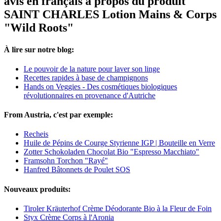
avis en français à propos du produit
SAINT CHARLES Lotion Mains & Corps
"Wild Roots"
À lire sur notre blog:
Le pouvoir de la nature pour laver son linge
Recettes rapides à base de champignons
Hands on Veggies - Des cosmétiques biologiques
révolutionnaires en provenance d'Autriche
From Austria, c'est par exemple:
Recheis
Huile de Pépins de Courge Styrienne IGP | Bouteille en Verre
Zotter Schokoladen Chocolat Bio "Espresso Macchiato"
Framsohn Torchon "Rayé"
Hanfred Bâtonnets de Poulet SOS
Nouveaux produits:
Tiroler Kräuterhof Crème Déodorante Bio à la Fleur de Foin
Styx Crème Corps à l'Aronia