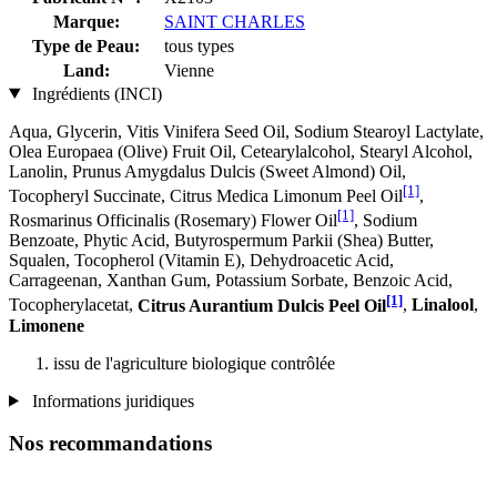
Marque:
SAINT CHARLES
Type de Peau:
tous types
Land:
Vienne
Ingrédients (INCI)
Aqua, Glycerin, Vitis Vinifera Seed Oil, Sodium Stearoyl Lactylate,
Olea Europaea (Olive) Fruit Oil, Cetearylalcohol, Stearyl Alcohol,
Lanolin, Prunus Amygdalus Dulcis (Sweet Almond) Oil,
[1]
Tocopheryl Succinate, Citrus Medica Limonum Peel Oil
,
[1]
Rosmarinus Officinalis (Rosemary) Flower Oil
, Sodium
Benzoate, Phytic Acid, Butyrospermum Parkii (Shea) Butter,
Squalen, Tocopherol (Vitamin E), Dehydroacetic Acid,
Carrageenan, Xanthan Gum, Potassium Sorbate, Benzoic Acid,
[1]
Tocopherylacetat,
Citrus Aurantium Dulcis Peel Oil
,
Linalool
,
Limonene
issu de l'agriculture biologique contrôlée
Informations juridiques
Nos recommandations