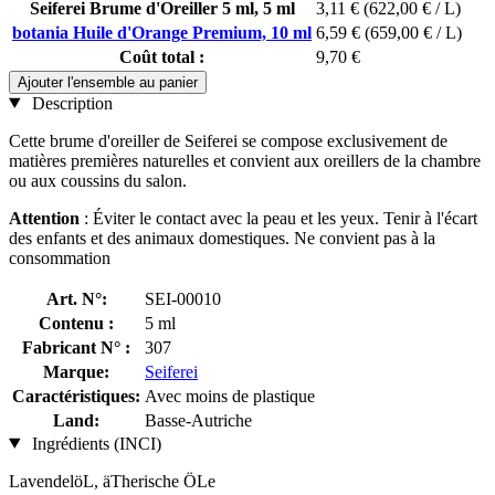
Seiferei Brume d'Oreiller 5 ml, 5 ml
3,11 €
(622,00 € / L)
botania Huile d'Orange Premium, 10 ml
6,59 €
(659,00 € / L)
Coût total :
9,70 €
Ajouter l'ensemble au panier
Description
Cette brume d'oreiller de Seiferei se compose exclusivement de
matières premières naturelles et convient aux oreillers de la chambre
ou aux coussins du salon.
Attention
: Éviter le contact avec la peau et les yeux. Tenir à l'écart
des enfants et des animaux domestiques. Ne convient pas à la
consommation
Art. N°:
SEI-00010
Contenu :
5 ml
Fabricant N° :
307
Marque:
Seiferei
Caractéristiques:
Avec moins de plastique
Land:
Basse-Autriche
Ingrédients (INCI)
LavendelöL, äTherische ÖLe