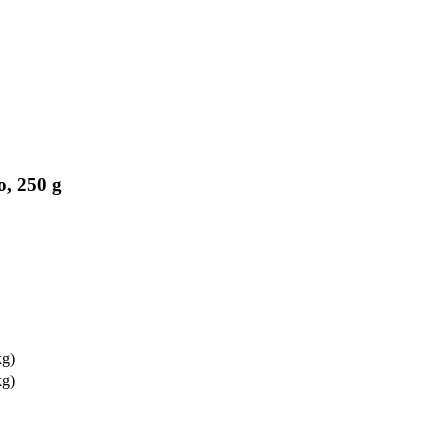
o, 250 g
kg)
kg)