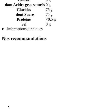
dont Acides gras saturés
0 g
Glucides
75 g
dont Sucre
75 g
Protéine
<0,5 g
Sel
0 g
Informations juridiques
Nos recommandations