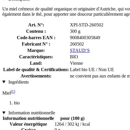
Un miel crémeux de qualité organique et originaire d'Autriche, qui vou
également dans le thé, pour apporter une douceur particulièrement agr
Art. N°:
XPI-STD-260502
Contenu :
300 g
Code-barres EAN :
9008400305849
Fabricant N° :
260502
Marque:
STAUD‘S
Caractéristiques:
BIO
Land:
Vienne
Label de qualité & Certifications:
Label bio UE / Non UE
Avertissements:
ne convient pas aux enfants de 
Ingrédients
[1]
Miel
bio
Information nutritionnelle
Information nutritionnelle
pour (100 g)
Valeur énergétique
1264 / 302 kj / kcal
Graisse
0 g