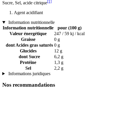
[1]
Sucre, Sel, acide citrique
Agent acidifiant
Information nutritionnelle
Information nutritionnelle
pour (100 g)
Valeur énergétique
247 / 59 kj / kcal
Graisse
0 g
dont Acides gras saturés
0 g
Glucides
12 g
dont Sucre
6,2 g
Protéine
1,3 g
Sel
2,2 g
Informations juridiques
Nos recommandations