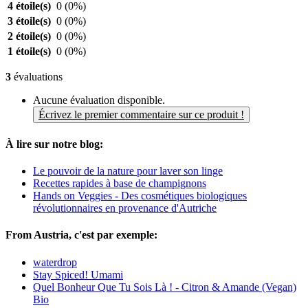
4 étoile(s)
0
(0%)
3 étoile(s)
0
(0%)
2 étoile(s)
0
(0%)
1 étoile(s)
0
(0%)
3
évaluations
Aucune évaluation disponible.
Écrivez le premier commentaire sur ce produit !
À lire sur notre blog:
Le pouvoir de la nature pour laver son linge
Recettes rapides à base de champignons
Hands on Veggies - Des cosmétiques biologiques
révolutionnaires en provenance d'Autriche
From Austria, c'est par exemple:
waterdrop
Stay Spiced! Umami
Quel Bonheur Que Tu Sois Là ! - Citron & Amande (Vegan)
Bio