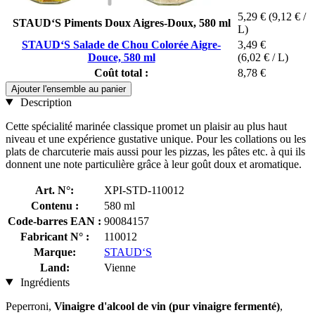
5,29 €
(9,12 € /
STAUD‘S Piments Doux Aigres-Doux, 580 ml
L)
STAUD‘S Salade de Chou Colorée Aigre-
3,49 €
Douce, 580 ml
(6,02 € / L)
Coût total :
8,78 €
Ajouter l'ensemble au panier
Description
Cette spécialité marinée classique promet un plaisir au plus haut
niveau et une expérience gustative unique. Pour les collations ou les
plats de charcuterie mais aussi pour les pizzas, les pâtes etc. à qui ils
donnent une note particulière grâce à leur goût doux et aromatique.
Art. N°:
XPI-STD-110012
Contenu :
580 ml
Code-barres EAN :
90084157
Fabricant N° :
110012
Marque:
STAUD‘S
Land:
Vienne
Ingrédients
Peperroni,
Vinaigre d'alcool de vin (pur vinaigre fermenté)
,