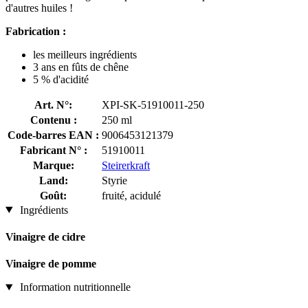
d'autres huiles !
Fabrication :
les meilleurs ingrédients
3 ans en fûts de chêne
5 % d'acidité
Art. N°:
XPI-SK-51910011-250
Contenu :
250 ml
Code-barres EAN :
9006453121379
Fabricant N° :
51910011
Marque:
Steirerkraft
Land:
Styrie
Goût:
fruité, acidulé
Ingrédients
Vinaigre de cidre
Vinaigre de pomme
Information nutritionnelle