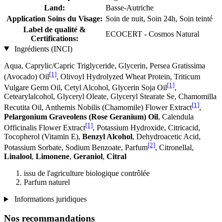
Land:
Basse-Autriche
Application Soins du Visage:
Soin de nuit, Soin 24h, Soin teinté
Label de qualité &
ECOCERT - Cosmos Natural
Certifications:
Ingrédients (INCI)
Aqua, Caprylic/Capric Triglyceride, Glycerin, Persea Gratissima
[1]
(Avocado) Oil
, Olivoyl Hydrolyzed Wheat Protein, Triticum
[1]
Vulgare Germ Oil, Cetyl Alcohol, Glycerin Soja Oil
,
Cetearylalcohol, Glyceryl Oleate, Glyceryl Stearate Se, Chamomilla
[1]
Recutita Oil, Anthemis Nobilis (Chamomile) Flower Extract
,
Pelargonium Graveolens (Rose Geranium) Oil
, Calendula
[1]
Officinalis Flower Extract
, Potassium Hydroxide, Citricacid,
Tocopherol (Vitamin E),
Benzyl Alcohol
, Dehydroacetic Acid,
[2]
Potassium Sorbate, Sodium Benzoate, Parfum
, Citronellal,
Linalool
,
Limonene
,
Geraniol
,
Citral
issu de l'agriculture biologique contrôlée
Parfum naturel
Informations juridiques
Nos recommandations