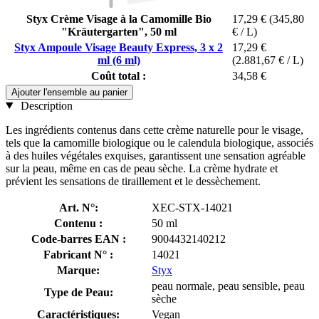
Styx Crème Visage à la Camomille Bio
17,29 €
(345,80
"Kräutergarten", 50 ml
€ / L)
Styx Ampoule Visage Beauty Express, 3 x 2
17,29 €
ml (6 ml)
(2.881,67 € / L)
Coût total :
34,58 €
Ajouter l'ensemble au panier
Description
Les ingrédients contenus dans cette crème naturelle pour le visage,
tels que la camomille biologique ou le calendula biologique, associés
à des huiles végétales exquises, garantissent une sensation agréable
sur la peau, même en cas de peau sèche. La crème hydrate et
prévient les sensations de tiraillement et le dessèchement.
Art. N°:
XEC-STX-14021
Contenu :
50 ml
Code-barres EAN :
9004432140212
Fabricant N° :
14021
Marque:
Styx
peau normale, peau sensible, peau
Type de Peau:
sèche
Caractéristiques:
Vegan