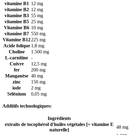
vitamine B1
12 mg
vitamine B2
12 mg
vitamine B3
55 mg
vitamine B5
25 mg
Vitamine B6
10 mg
vitamine B7
550 mg
Vitamine B12
225 mg
Acide folique
1,8 mg
Choline
1.500 mg
L-carnitine
-
Cuivre
12,5 mg
fer
200 mg
Manganèse
40 mg
zinc
150 mg
iode
2 mg
Sélénium
0,05 mg
Additifs technologiques:
Ingrédients
extraits de tocophérol d'huiles végétales [= vitamine E
48 mg
naturelle]