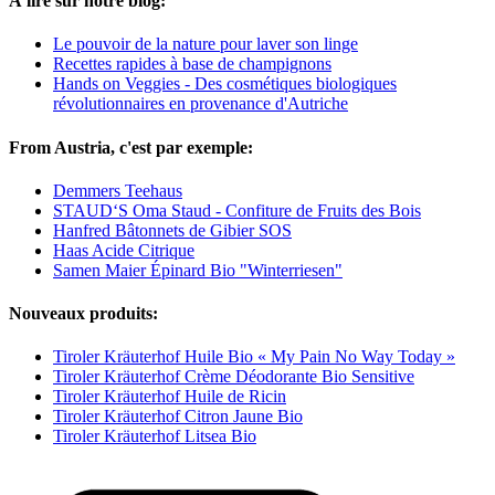
À lire sur notre blog:
Le pouvoir de la nature pour laver son linge
Recettes rapides à base de champignons
Hands on Veggies - Des cosmétiques biologiques
révolutionnaires en provenance d'Autriche
From Austria, c'est par exemple:
Demmers Teehaus
STAUD‘S Oma Staud - Confiture de Fruits des Bois
Hanfred Bâtonnets de Gibier SOS
Haas Acide Citrique
Samen Maier Épinard Bio "Winterriesen"
Nouveaux produits:
Tiroler Kräuterhof Huile Bio « My Pain No Way Today »
Tiroler Kräuterhof Crème Déodorante Bio Sensitive
Tiroler Kräuterhof Huile de Ricin
Tiroler Kräuterhof Citron Jaune Bio
Tiroler Kräuterhof Litsea Bio