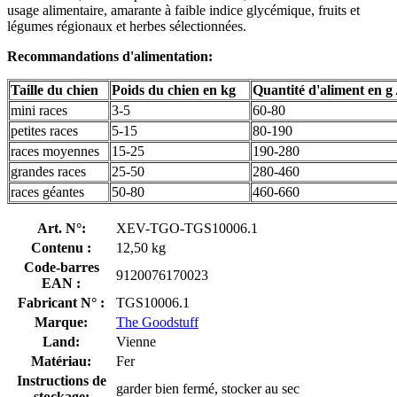
usage alimentaire, amarante à faible indice glycémique, fruits et
légumes régionaux et herbes sélectionnées.
Recommandations d'alimentation:
Taille du chien
Poids du chien en kg
Quantité d'aliment en g 
mini races
3-5
60-80
petites races
5-15
80-190
races moyennes
15-25
190-280
grandes races
25-50
280-460
races géantes
50-80
460-660
Art. N°:
XEV-TGO-TGS10006.1
Contenu :
12,50 kg
Code-barres
9120076170023
EAN :
Fabricant N° :
TGS10006.1
Marque:
The Goodstuff
Land:
Vienne
Matériau:
Fer
Instructions de
garder bien fermé, stocker au sec
stockage: