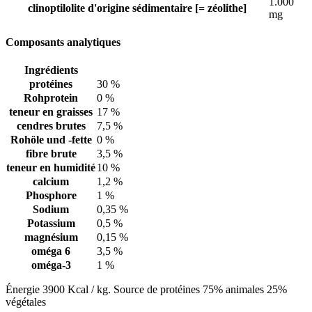
1.000
clinoptilolite d'origine sédimentaire [= zéolithe]
mg
Composants analytiques
Ingrédients
protéines
30 %
Rohprotein
0 %
teneur en graisses
17 %
cendres brutes
7,5 %
Rohöle und -fette
0 %
fibre brute
3,5 %
teneur en humidité
10 %
calcium
1,2 %
Phosphore
1 %
Sodium
0,35 %
Potassium
0,5 %
magnésium
0,15 %
oméga 6
3,5 %
oméga-3
1 %
Énergie 3900 Kcal / kg. Source de protéines 75% animales 25%
végétales